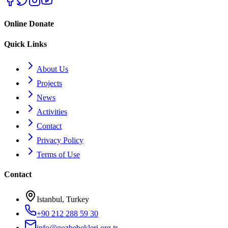
Online Donate
Quick Links
About Us
Projects
News
Activities
Contact
Privacy Policy
Terms of Use
Contact
Istanbul, Turkey
+90 212 288 59 30
info@gozbebekleri.org.tr