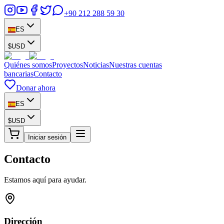
+90 212 288 59 30
ES
$
USD
Quiénes somos
Proyectos
Noticias
Nuestras cuentas
bancarias
Contacto
Donar ahora
ES
$
USD
Iniciar sesión
Contacto
Estamos aquí para ayudar.
Dirección