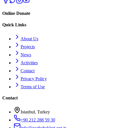
Online Donate
Quick Links
About Us
Projects
News
Activities
Contact
Privacy Policy
Terms of Use
Contact
Istanbul, Turkey
+90 212 288 59 30
info@gozbebekleri.org.tr