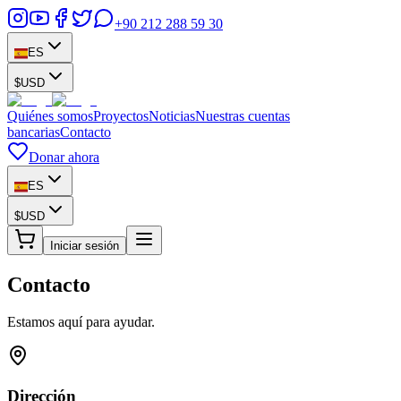
+90 212 288 59 30
ES
$
USD
Quiénes somos
Proyectos
Noticias
Nuestras cuentas
bancarias
Contacto
Donar ahora
ES
$
USD
Iniciar sesión
Contacto
Estamos aquí para ayudar.
Dirección