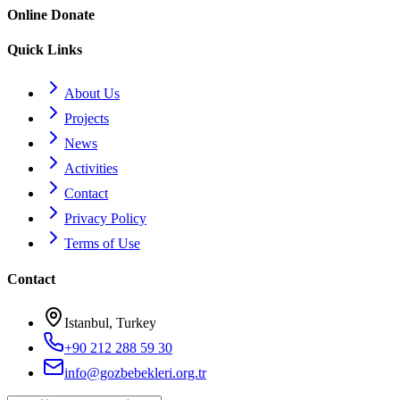
Online Donate
Quick Links
About Us
Projects
News
Activities
Contact
Privacy Policy
Terms of Use
Contact
Istanbul, Turkey
+90 212 288 59 30
info@gozbebekleri.org.tr