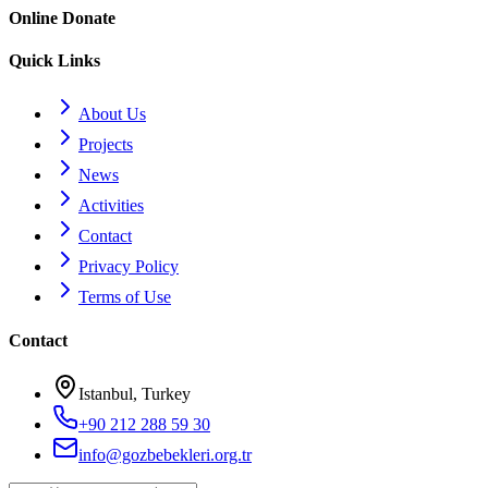
Online Donate
Quick Links
About Us
Projects
News
Activities
Contact
Privacy Policy
Terms of Use
Contact
Istanbul, Turkey
+90 212 288 59 30
info@gozbebekleri.org.tr