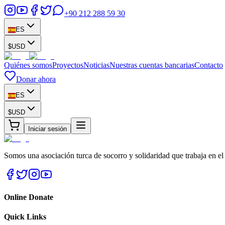
+90 212 288 59 30
ES
$
USD
Quiénes somos
Proyectos
Noticias
Nuestras cuentas bancarias
Contacto
Donar ahora
ES
$
USD
Iniciar sesión
Somos una asociación turca de socorro y solidaridad que trabaja en el
Online Donate
Quick Links