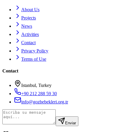
About Us
Projects
News
Activities
Contact
Privacy Policy
Terms of Use
Contact
Istanbul, Turkey
+90 212 288 59 30
info@gozbebekleri.org.tr
Enviar