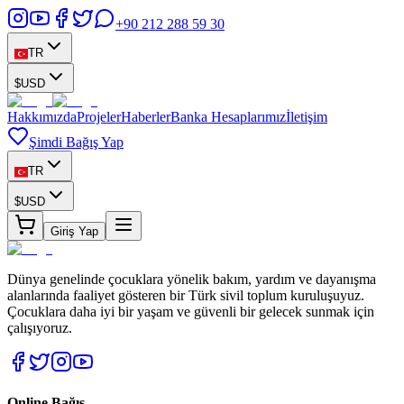
+90 212 288 59 30
TR
$
USD
Hakkımızda
Projeler
Haberler
Banka Hesaplarımız
İletişim
Şimdi Bağış Yap
TR
$
USD
Giriş Yap
Dünya genelinde çocuklara yönelik bakım, yardım ve dayanışma
alanlarında faaliyet gösteren bir Türk sivil toplum kuruluşuyuz.
Çocuklara daha iyi bir yaşam ve güvenli bir gelecek sunmak için
çalışıyoruz.
Online Bağış