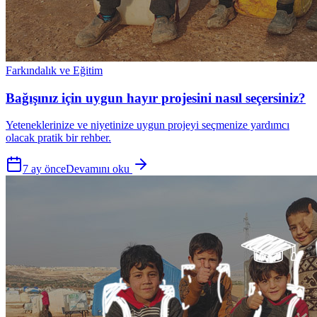
Farkındalık ve Eğitim
Bağışınız için uygun hayır projesini nasıl seçersiniz?
Yeteneklerinize ve niyetinize uygun projeyi seçmenize yardımcı
olacak pratik bir rehber.
7 ay önce
Devamını oku