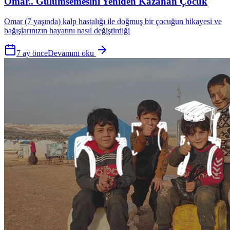
Omar.. Gülümsemesini Yeniden Kazanan Çocuk
Omar (7 yaşında) kalp hastalığı ile doğmuş bir çocuğun hikayesi ve
bağışlarınızın hayatını nasıl değiştirdiği
7 ay önce
Devamını oku