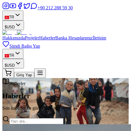
+90 212 288 59 30
TR
$
USD
Hakkımızda
Projeler
Haberler
Banka Hesaplarımız
İletişim
Şimdi Bağış Yap
TR
$
USD
Giriş Yap
Haberler
Haberler
Son haberler ve güncellemeler