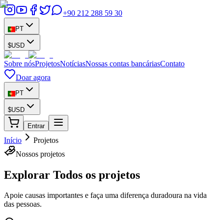
+90 212 288 59 30
PT
$
USD
Sobre nós
Projetos
Notícias
Nossas contas bancárias
Contato
Doar agora
PT
$
USD
Entrar
Início
Projetos
Nossos projetos
Explorar
Todos os projetos
Apoie causas importantes e faça uma diferença duradoura na vida
das pessoas.