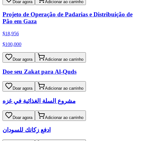
Doar agora
Adicionar ao carrinho
Projeto de Operação de Padarias e Distribuição de
Pão em Gaza
$
18,956
$
100,000
Doar agora
Adicionar ao carrinho
Doe seu Zakat para Al-Quds
Doar agora
Adicionar ao carrinho
مشروع السلة الغذائية في غزه
Doar agora
Adicionar ao carrinho
ادفع زكاتك للسودان