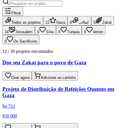
Filtrar
Zakat
5
كفالات
0
Gaza
12
Todos os projetos
14
Jerusalém
0
Síria
0
Turquia
0
Iémen
0
Os Sacrifícios
12 / 30
projetos encontrados
Doe seu Zakat para o povo de Gaza
Doar agora
Adicionar ao carrinho
Projeto de Distribuição de Refeições Quentes em
Gaza
$
4,753
$
50,000