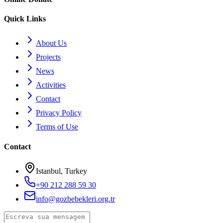
Quick Links
About Us
Projects
News
Activities
Contact
Privacy Policy
Terms of Use
Contact
Istanbul, Turkey
+90 212 288 59 30
info@gozbebekleri.org.tr