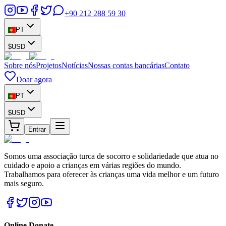
+90 212 288 59 30
PT
$
USD
Sobre nós
Projetos
Notícias
Nossas contas bancárias
Contato
Doar agora
PT
$
USD
Entrar
Somos uma associação turca de socorro e solidariedade que atua no
cuidado e apoio a crianças em várias regiões do mundo.
Trabalhamos para oferecer às crianças uma vida melhor e um futuro
mais seguro.
Online Donate