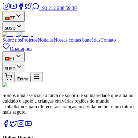
+90 212 288 59 30
PT
$
USD
Sobre nós
Projetos
Notícias
Nossas contas bancárias
Contato
Doar agora
PT
$
USD
Entrar
Somos uma associação turca de socorro e solidariedade que atua no
cuidado e apoio a crianças em várias regiões do mundo.
Trabalhamos para oferecer às crianças uma vida melhor e um futuro
mais seguro.
Online Donate