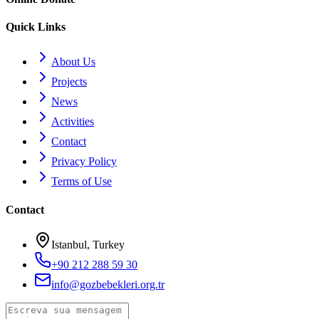
Quick Links
About Us
Projects
News
Activities
Contact
Privacy Policy
Terms of Use
Contact
Istanbul, Turkey
+90 212 288 59 30
info@gozbebekleri.org.tr