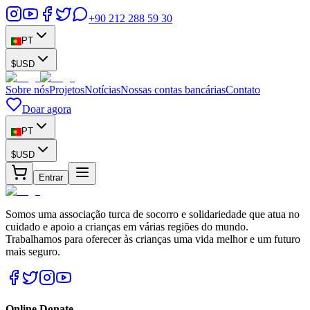
+90 212 288 59 30
PT
$
USD
Sobre nós
Projetos
Notícias
Nossas contas bancárias
Contato
Doar agora
PT
$
USD
Entrar
Somos uma associação turca de socorro e solidariedade que atua no
cuidado e apoio a crianças em várias regiões do mundo.
Trabalhamos para oferecer às crianças uma vida melhor e um futuro
mais seguro.
Online Donate