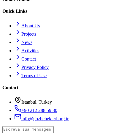
Quick Links
About Us
Projects
News
Activities
Contact
Privacy Policy
Terms of Use
Contact
Istanbul, Turkey
+90 212 288 59 30
info@gozbebekleri.org.tr