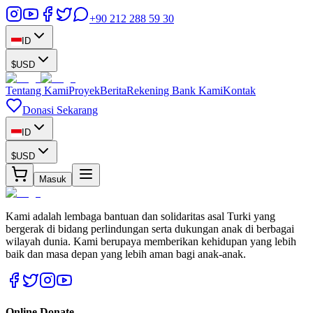
+90 212 288 59 30
ID
$
USD
Tentang Kami
Proyek
Berita
Rekening Bank Kami
Kontak
Donasi Sekarang
ID
$
USD
Masuk
Kami adalah lembaga bantuan dan solidaritas asal Turki yang
bergerak di bidang perlindungan serta dukungan anak di berbagai
wilayah dunia. Kami berupaya memberikan kehidupan yang lebih
baik dan masa depan yang lebih aman bagi anak-anak.
Online Donate