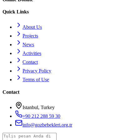
Quick Links
About Us
Projects
News
Activities
Contact
Privacy Policy
Terms of Use
Contact
Istanbul, Turkey
+90 212 288 59 30
info@gozbebekleri.org.tr