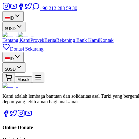
+90 212 288 59 30
ID
$
USD
Tentang Kami
Proyek
Berita
Rekening Bank Kami
Kontak
Donasi Sekarang
ID
$
USD
Masuk
Kami adalah lembaga bantuan dan solidaritas asal Turki yang berger
depan yang lebih aman bagi anak-anak.
Online Donate