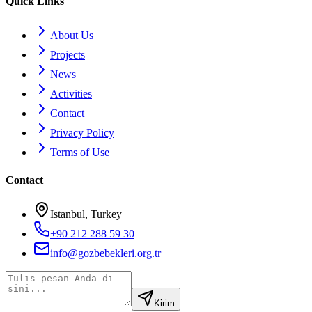
Quick Links
About Us
Projects
News
Activities
Contact
Privacy Policy
Terms of Use
Contact
Istanbul, Turkey
+90 212 288 59 30
info@gozbebekleri.org.tr
Kirim