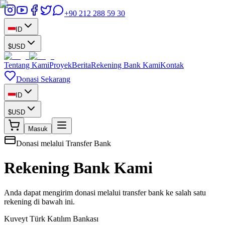
+90 212 288 59 30
ID
$
USD
Tentang Kami
Proyek
Berita
Rekening Bank Kami
Kontak
Donasi Sekarang
ID
$
USD
Masuk
Donasi melalui Transfer Bank
Rekening Bank Kami
Anda dapat mengirim donasi melalui transfer bank ke salah satu
rekening di bawah ini.
Kuveyt Türk Katılım Bankası