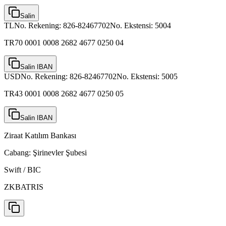
Salin
TL
No. Rekening:
826-82467702
No. Ekstensi:
5004
TR70 0001 0008 2682 4677 0250 04
Salin IBAN
USD
No. Rekening:
826-82467702
No. Ekstensi:
5005
TR43 0001 0008 2682 4677 0250 05
Salin IBAN
Ziraat Katılım Bankası
Cabang:
Şirinevler Şubesi
Swift / BIC
ZKBATRIS