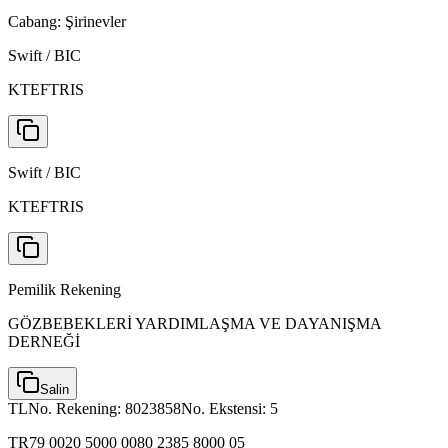
Cabang:
Şirinevler
Swift / BIC
KTEFTRIS
Swift / BIC
KTEFTRIS
Pemilik Rekening
GÖZBEBEKLERİ YARDIMLAŞMA VE DAYANIŞMA
DERNEĞİ
Salin
TL
No. Rekening:
8023858
No. Ekstensi:
5
TR79 0020 5000 0080 2385 8000 05