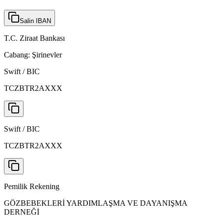
Salin IBAN
T.C. Ziraat Bankası
Cabang:
Şirinevler
Swift / BIC
TCZBTR2AXXX
Swift / BIC
TCZBTR2AXXX
Pemilik Rekening
GÖZBEBEKLERİ YARDIMLAŞMA VE DAYANIŞMA
DERNEĞİ