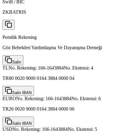
Swift / BIC
ZKBATRIS
Pemilik Rekening
Göz Bebekleri Yardımlaşma Ve Dayanışma Derneği
Salin
TL
No. Rekening:
166-1643884
No. Ekstensi:
4
TR80 0020 9000 0164 3884 0000 04
Salin IBAN
EURO
No. Rekening:
166-1643884
No. Ekstensi:
6
TR26 0020 9000 0164 3884 0000 06
Salin IBAN
USD
No. Rekening:
166-1643884
No. Ekstensi:
5