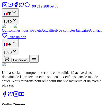
+90 212 288 59 30
FR
$
USD
Qui sommes-nous ?
Projets
Actualités
Nos comptes bancaires
Contact
Faire un don
FR
$
USD
Connexion
Une association turque de secours et de solidarité active dans le
domaine de la protection et du soutien aux enfants dans le monde
entier. Nous œuvrons pour leur offrir une vie meilleure et un avenir
plus sûr.
Online Donate