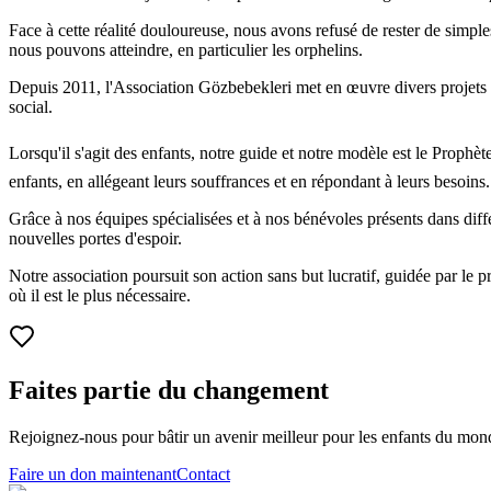
Face à cette réalité douloureuse, nous avons refusé de rester de simple
nous pouvons atteindre, en particulier les orphelins.
Depuis 2011, l'Association Gözbebekleri met en œuvre divers projets po
social.
Lorsqu'il s'agit des enfants, notre guide et notre ﷺ, envoyé comme miséricorde pour les mondes. Nous nous efforçons de suivre son exemple de compassion envers les
enfants, en allégeant leurs souffrances et en répondant à leurs besoins.
Grâce à nos équipes spécialisées et à nos bénévoles présents dans diffé
nouvelles portes d'espoir.
Notre association poursuit son action sans but lucratif, guidée par le pr
où il est le plus nécessaire.
Faites partie du changement
Rejoignez-nous pour bâtir un avenir meilleur pour les enfants du mond
Faire un don maintenant
Contact