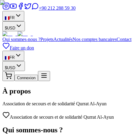
+90 212 288 59 30
FR
$
USD
Qui sommes-nous ?
Projets
Actualités
Nos comptes bancaires
Contact
Faire un don
FR
$
USD
Connexion
À propos
Association de secours et de solidarité Qurrat Al-Ayun
Association de secours et de solidarité Qurrat Al-Ayun
Qui sommes-nous ?