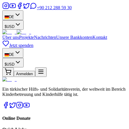
+90 212 288 59 30
DE
$
USD
Über uns
Projekte
Nachrichten
Unsere Bankkonten
Kontakt
Jetzt spenden
DE
$
USD
Anmelden
Ein türkischer Hilfs- und Solidaritätsverein, der weltweit im Bereich
Kinderbetreuung und Kinderhilfe tätig ist.
Online Donate